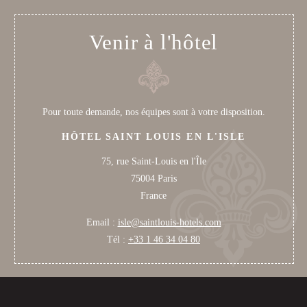
Venir à l'hôtel
Pour toute demande, nos équipes sont à votre disposition.
HÔTEL SAINT LOUIS EN L'ISLE
75, rue Saint-Louis en l'Île
75004 Paris
France
Email :
isle@saintlouis-hotels.com
Tél :
+33 1 46 34 04 80