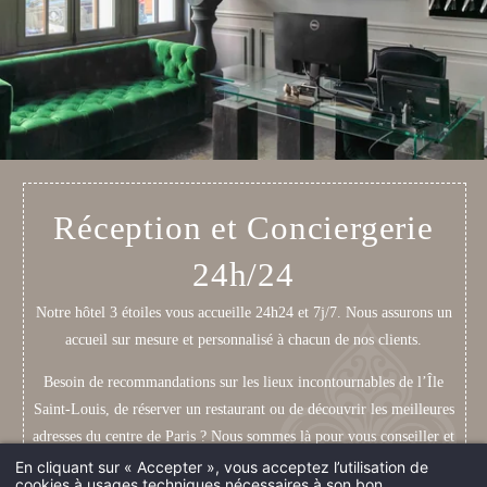
Réception et Conciergerie
24h/24
Notre hôtel 3 étoiles vous accueille 24h24 et 7j/7. Nous assurons un
accueil sur mesure et personnalisé à chacun de nos clients.
Besoin de recommandations sur les lieux incontournables de l’Île
Saint-Louis, de réserver un restaurant ou de découvrir les meilleures
adresses du centre de Paris ? Nous sommes là pour vous conseiller et
vous accompagner.
En cliquant sur « Accepter », vous acceptez l’utilisation de
cookies à usages techniques nécessaires à son bon